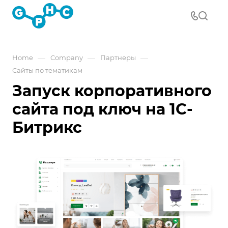
—
—
—
Home
Company
Партнеры
Сайты по тематикам
Запуск корпоративного
сайта под ключ на 1С-
Битрикс