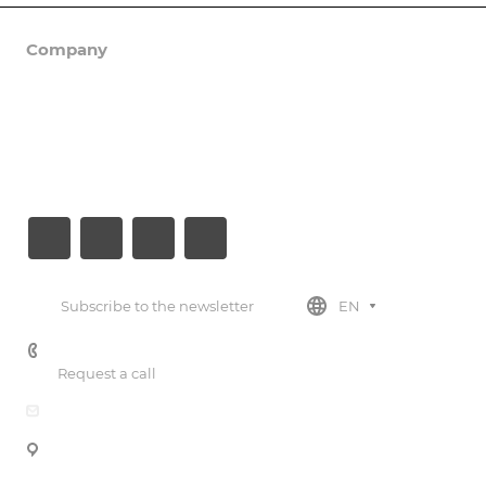
Company
Catalog
Documents
Contacts
Subscribe to the newsletter
EN
+7 (812) 779-30-27
Request a call
info@gphc.ru
of. 335, 83/3, lit. A, BC Antares, Savushkina St., Saint
Petersburg, 197374, Russian Federation