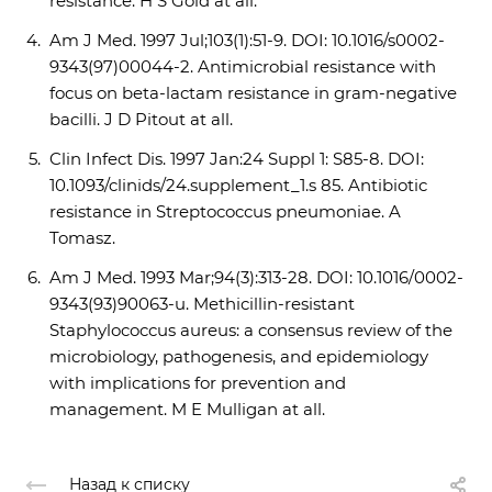
resistance. H S Gold at all.
Am J Med. 1997 Jul;103(1):51-9. DOI: 10.1016/s0002-
9343(97)00044-2. Antimicrobial resistance with
focus on beta-lactam resistance in gram-negative
bacilli. J D Pitout at all.
Clin Infect Dis. 1997 Jan:24 Suppl 1: S85-8. DOI:
10.1093/clinids/24.supplement_1.s 85. Antibiotic
resistance in Streptococcus pneumoniae. A
Tomasz.
Am J Med. 1993 Mar;94(3):313-28. DOI: 10.1016/0002-
9343(93)90063-u. Methicillin-resistant
Staphylococcus aureus: a consensus review of the
microbiology, pathogenesis, and epidemiology
with implications for prevention and
management. M E Mulligan at all.
Назад к списку