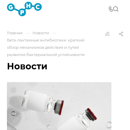
—
—
Главная
Новости
Бета-лактамные антибиотики: краткий
обзор механизмов действия и путей
развития бактериальной устойчивости
Новости
О
Фе
202