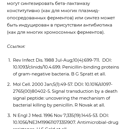
могут синтезировать бета-лактамазу
конститутивно (как для многих плазмид-
опосредованных ферментов) или синтез может
быть индуцирован в присутствии антибиотика
(как для многих хромосомных ферментов).
Ссылки:
Rev Infect Dis. 1988 Jul-Aug;10(4):699-711. DOI:
10.1093/clinids/10.4.699. Penicillin-binding proteins
of gram-negative bacteria. B G Spratt et all.
Mol Cell. 2000 Jan;5(1):49-57. DOI: 10.1016/s1097-
2765(00)80402-5. Signal transduction by a death
signal peptide: uncovering the mechanism of
bacterial killing by penicillin. R Novak at all.
N Engl J Med. 1996 Nov 7;335(19):1445-53. DOI:
10.1056/NEJM199611073351907. Antimicrobial-drug