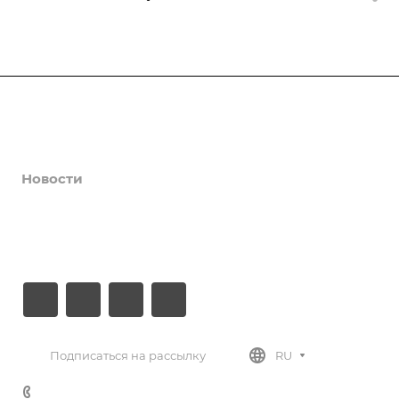
Компания
Препараты
Новости
Документы
Контакты
Подписаться на рассылку
RU
+7 (812) 779-30-27