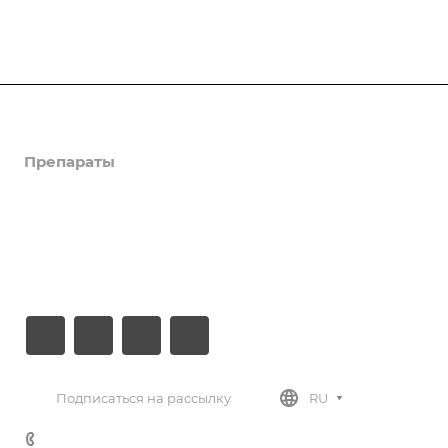
Компания
Препараты
Новости
Документы
Контакты
Подписаться на рассылку
RU
+7 (812) 779-30-27