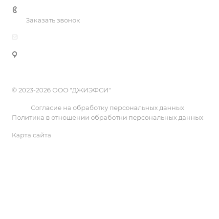
+7 (812) 779-30-27
Заказать звонок
info@gphc.ru
197374, г. Санкт-Петербург, ул. Савушкина, д. 83, к. 3,
лит. А, ком. 307, БЦ «Антарес»
© 2023-2026 ООО "ДЖИЭФСИ"
Согласие на обработку персональных данных
Политика в отношении обработки персональных данных
Карта сайта