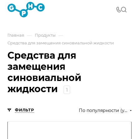
—
—
Главная
Продукты
Средства для замещения синовиальной жидкости
Средства для
замещения
синовиальной
жидкости
1
ФИЛЬТР
По популярности (убывание)