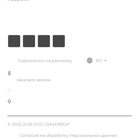
Документы
Контакты
Подписаться на рассылку
RU
+7 (812) 779-30-27
Заказать звонок
info@gphc.ru
197374, г. Санкт-Петербург, ул. Савушкина, д. 83, к. 3,
лит. А, ком. 307, БЦ «Антарес»
© 2023-2026 ООО "ДЖИЭФСИ"
Согласие на обработку персональных данных