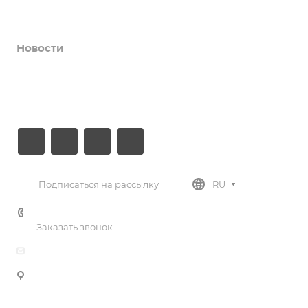
Препараты
Новости
Документы
Контакты
Подписаться на рассылку
RU
+7 (812) 779-30-27
Заказать звонок
info@gphc.ru
197374, г. Санкт-Петербург, ул. Савушкина, д. 83, к. 3,
лит. А, ком. 307, БЦ «Антарес»