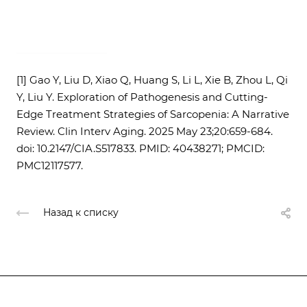
[1] Gao Y, Liu D, Xiao Q, Huang S, Li L, Xie B, Zhou L, Qi
Y, Liu Y. Exploration of Pathogenesis and Cutting-
Edge Treatment Strategies of Sarcopenia: A Narrative
Review. Clin Interv Aging. 2025 May 23;20:659-684.
doi: 10.2147/CIA.S517833. PMID: 40438271; PMCID:
PMC12117577.
Назад к списку
Компания